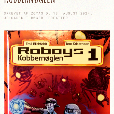
SKREVET AF
ZOYAS
D.
13. AUGUST 2024
.
UPLOADED I
BØGER
,
FOFATTER
.