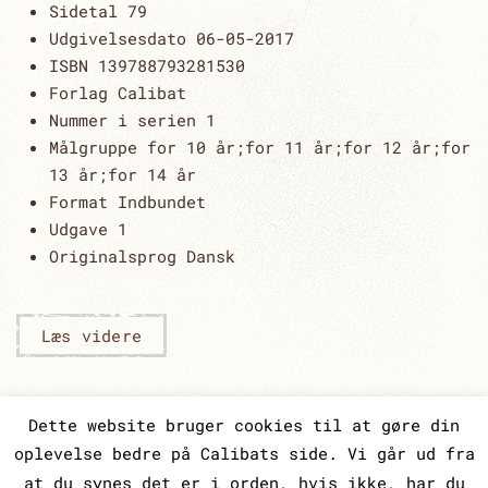
Sidetal
79
Udgivelsesdato
06-05-2017
ISBN 13
9788793281530
Forlag
Calibat
Nummer i serien
1
Målgruppe
for 10 år;for 11 år;for 12 år;for
13 år;for 14 år
Format
Indbundet
Udgave
1
Originalsprog
Dansk
Læs videre
Dette website bruger cookies til at gøre din
oplevelse bedre på Calibats side. Vi går ud fra
CALIBAT | ODENSEGADE 13, 3. TV | 2100
KØBENHAVN Ø | CVR 3203 2133 |
at du synes det er i orden, hvis ikke, har du