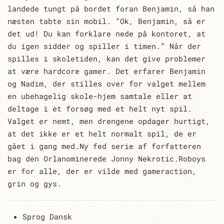
landede tungt på bordet foran Benjamin, så han
næsten tabte sin mobil. ”Ok, Benjamin, så er
det ud! Du kan forklare nede på kontoret, at
du igen sidder og spiller i timen.” Når der
spilles i skoletiden, kan det give problemer
at være hardcore gamer. Det erfarer Benjamin
og Nadim, der stilles over for valget mellem
en ubehagelig skole-hjem samtale eller at
deltage i et forsøg med et helt nyt spil.
Valget er nemt, men drengene opdager hurtigt,
at det ikke er et helt normalt spil, de er
gået i gang med.Ny fed serie af forfatteren
bag den Orlanominerede Jonny Nekrotic.Roboys
er for alle, der er vilde med gameraction,
grin og gys.
Sprog
Dansk