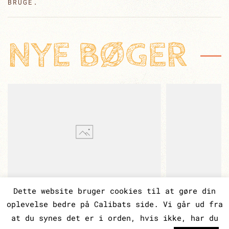
BRUGE.
NYE BØGER
Dette website bruger cookies til at gøre din
oplevelse bedre på Calibats side. Vi går ud fra
CALIBAT | ODENSEGADE 13, 3. TV | 2100
KØBENHAVN Ø | CVR 3203 2133 |
at du synes det er i orden, hvis ikke, har du
FORLAGSNUMMER 996065