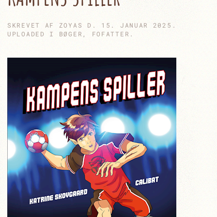
SKREVET AF
ZOYAS
D.
15. JANUAR 2025
.
UPLOADED I
BØGER
,
FOFATTER
.