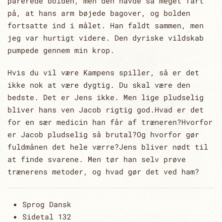
parerede bolden, men den havde så meget fart
på, at hans arm bøjede bagover, og bolden
fortsatte ind i målet. Han faldt sammen, men
jeg var hurtigt videre. Den dyriske vildskab
pumpede gennem min krop.
Hvis du vil være Kampens spiller, så er det
ikke nok at være dygtig. Du skal være den
bedste. Det er Jens ikke. Men lige pludselig
bliver hans ven Jacob rigtig god.Hvad er det
for en sær medicin han får af træneren?Hvorfor
er Jacob pludselig så brutal?Og hvorfor gør
fuldmånen det hele værre?Jens bliver nødt til
at finde svarene. Men tør han selv prøve
trænerens metoder, og hvad gør det ved ham?
Sprog
Dansk
Sidetal
132