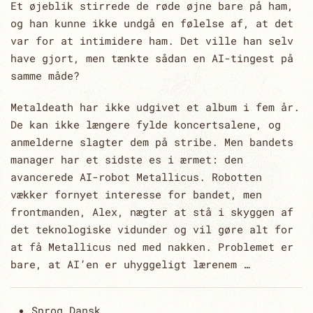
Et øjeblik stirrede de røde øjne bare på ham,
og han kunne ikke undgå en følelse af, at det
var for at intimidere ham. Det ville han selv
have gjort, men tænkte sådan en AI-tingest på
samme måde?
Metaldeath har ikke udgivet et album i fem år.
De kan ikke længere fylde koncertsalene, og
anmelderne slagter dem på stribe. Men bandets
manager har et sidste es i ærmet: den
avancerede AI-robot Metallicus. Robotten
vækker fornyet interesse for bandet, men
frontmanden, Alex, nægter at stå i skyggen af
det teknologiske vidunder og vil gøre alt for
at få Metallicus ned med nakken. Problemet er
bare, at AI’en er uhyggeligt lærenem …
Sprog
Dansk