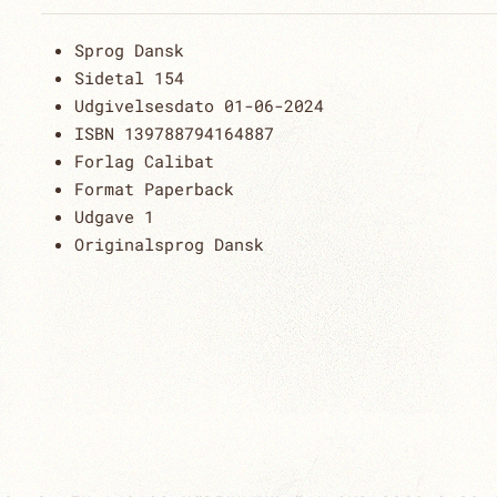
Sprog
Dansk
Sidetal
154
Udgivelsesdato
01-06-2024
ISBN 13
9788794164887
Forlag
Calibat
Format
Paperback
Udgave
1
Originalsprog
Dansk