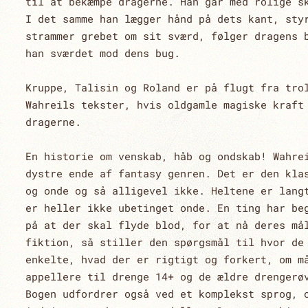
til at bekæmpe dragerne. Han går med rolige s
I det samme han lægger hånd på dets kant, sty
strammer grebet om sit sværd, følger dragens 
han sværdet mod dens bug.
Kruppe, Talisin og Roland er på flugt fra tro
Wahreils tekster, hvis oldgamle magiske kraft
dragerne.
En historie om venskab, håb og ondskab! Wahre
dystre ende af fantasy genren. Det er den kla
og onde og så alligevel ikke. Heltene er lang
er heller ikke ubetinget onde. En ting har be
på at der skal flyde blod, for at nå deres må
fiktion, så stiller den spørgsmål til hvor de
enkelte, hvad der er rigtigt og forkert, om m
appellere til drenge 14+ og de ældre drengerø
Bogen udfordrer også ved et komplekst sprog, 