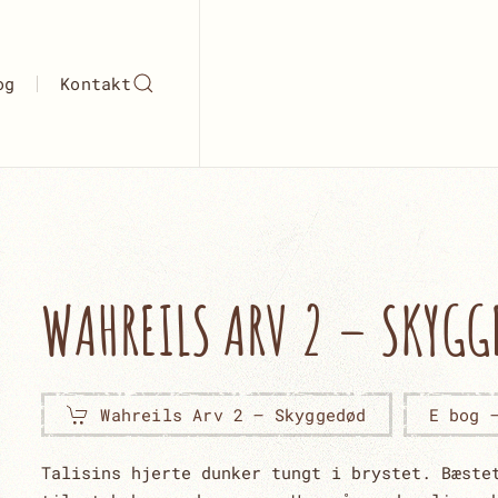
og
Kontakt
WAHREILS ARV 2 – SKYG
Wahreils Arv 2 – Skyggedød
E bog 
Talisins hjerte dunker tungt i brystet. Bæste