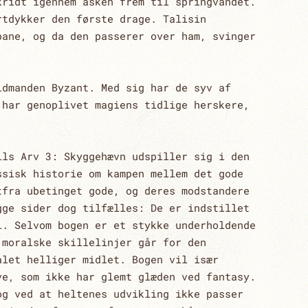
kridt igennem asken frem til springvandet.
rtdykker den første drage. Talisin
bane, og da den passerer over ham, svinger
ldmanden Byzant. Med sig har de syv af
 har genoplivet magiens tidlige herskere,
ils Arv 3: Skyggehævn udspiller sig i den
ssisk historie om kampen mellem det gode
tfra ubetinget gode, og deres modstandere
gge sider dog tilfælles: De er indstillet
l. Selvom bogen er et stykke underholdende
 moralske skillelinjer går for den
ålet helliger midlet. Bogen vil især
ve, som ikke har glemt glæden ved fantasy.
og ved at heltenes udvikling ikke passer