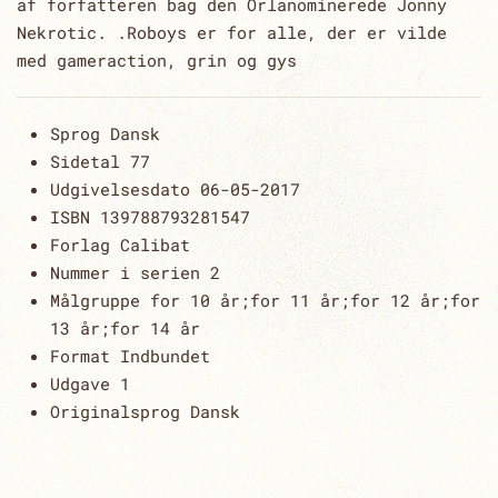
af forfatteren bag den Orlanominerede Jonny
Nekrotic. .Roboys er for alle, der er vilde
med gameraction, grin og gys
Sprog
Dansk
Sidetal
77
Udgivelsesdato
06-05-2017
ISBN 13
9788793281547
Forlag
Calibat
Nummer i serien
2
Målgruppe
for 10 år;for 11 år;for 12 år;for
13 år;for 14 år
Format
Indbundet
Udgave
1
Originalsprog
Dansk