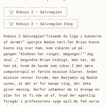
Roboys 2 – Sølvnøglen
Roboys 2 – Sølvnøglen Ebog
Roboys 2 Sølvnøglen”Tissede du lige i bukserne
af skræk?” spurgte Nadim tørt.Før Brian kunne
kaste sig over ham, kom vikaren ud på
gangen.”Klokken har ringet, møgunger!””Jeg
skal …” begyndte Brian hidsigt, men tav, da
han så, hvem de havde som vikar.I det sære
computerspil er første mission klaret. Anden
mission venter forude, men Benjamin og Nadim
synes, at der er for mange ting, der ikke
giver mening. Derfor udtænker de to drenge en
plan for at fi nde ud af, hvad der egentlig
foregår i professorens syge spil.Ny fed serie