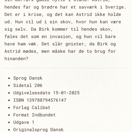
hendes far og brødre har et savværk i Sverige.
Det er i krise, og det kan Astrid ikke holde
ud. Hun vil ud i sin skov, hvor hun kan være
sig selv. Da Birk kommer til hendes skov,
føles det som en invasion, og hun vil bare
have ham væk. Det slår gnister, da Birk og
Astrid mødes, men måske har de to brug for
hinanden?
Sprog
Dansk
Sidetal
206
Udgivelsesdato
15-01-2025
ISBN 13
9788794576147
Forlag
Calibat
Format
Indbundet
Udgave
1
Originalsprog
Dansk