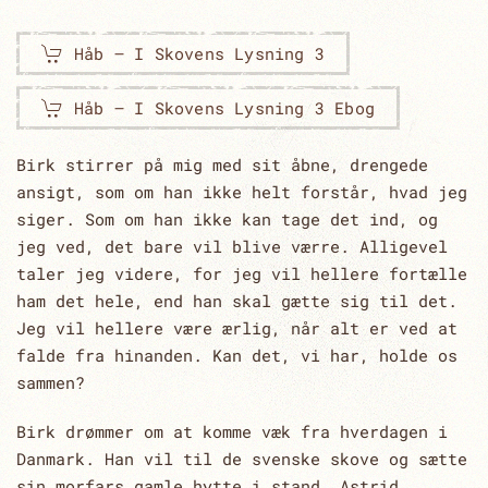
Håb – I Skovens Lysning 3
Håb – I Skovens Lysning 3 Ebog
Birk stirrer på mig med sit åbne, drengede
ansigt, som om han ikke helt forstår, hvad jeg
siger. Som om han ikke kan tage det ind, og
jeg ved, det bare vil blive værre. Alligevel
taler jeg videre, for jeg vil hellere fortælle
ham det hele, end han skal gætte sig til det.
Jeg vil hellere være ærlig, når alt er ved at
falde fra hinanden. Kan det, vi har, holde os
sammen?
Birk drømmer om at komme væk fra hverdagen i
Danmark. Han vil til de svenske skove og sætte
sin morfars gamle hytte i stand. Astrid,