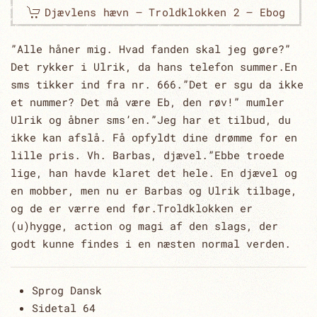
Djævlens hævn – Troldklokken 2 – Ebog
”Alle håner mig. Hvad fanden skal jeg gøre?”
Det rykker i Ulrik, da hans telefon summer.En
sms tikker ind fra nr. 666.”Det er sgu da ikke
et nummer? Det må være Eb, den røv!” mumler
Ulrik og åbner sms’en.”Jeg har et tilbud, du
ikke kan afslå. Få opfyldt dine drømme for en
lille pris. Vh. Barbas, djævel.”Ebbe troede
lige, han havde klaret det hele. En djævel og
en mobber, men nu er Barbas og Ulrik tilbage,
og de er værre end før.Troldklokken er
(u)hygge, action og magi af den slags, der
godt kunne findes i en næsten normal verden.
Sprog
Dansk
Sidetal
64