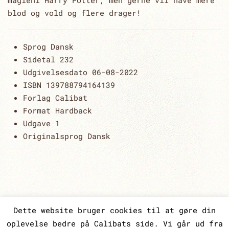
magieni Harry Potter, men gerne vil have mere
blod og vold og flere drager!
Sprog
Dansk
Sidetal
232
Udgivelsesdato
06-08-2022
ISBN 13
9788794164139
Forlag
Calibat
Format
Hardback
Udgave
1
Originalsprog
Dansk
Dette website bruger cookies til at gøre din
oplevelse bedre på Calibats side. Vi går ud fra
CALIBAT | ODENSEGADE 13, 3. TV | 2100