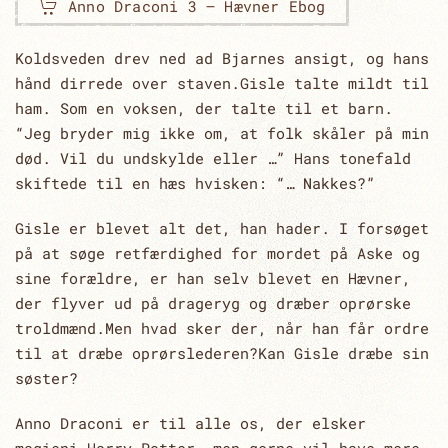
Anno Draconi 3 – Hævner Ebog
Koldsveden drev ned ad Bjarnes ansigt, og hans
hånd dirrede over staven.Gisle talte mildt til
ham. Som en voksen, der talte til et barn.
“Jeg bryder mig ikke om, at folk skåler på min
død. Vil du undskylde eller …” Hans tonefald
skiftede til en hæs hvisken: “… Nakkes?”
Gisle er blevet alt det, han hader. I forsøget
på at søge retfærdighed for mordet på Aske og
sine forældre, er han selv blevet en Hævner,
der flyver ud på drageryg og dræber oprørske
troldmænd.Men hvad sker der, når han får ordre
til at dræbe oprørslederen?Kan Gisle dræbe sin
søster?
Anno Draconi er til alle os, der elsker