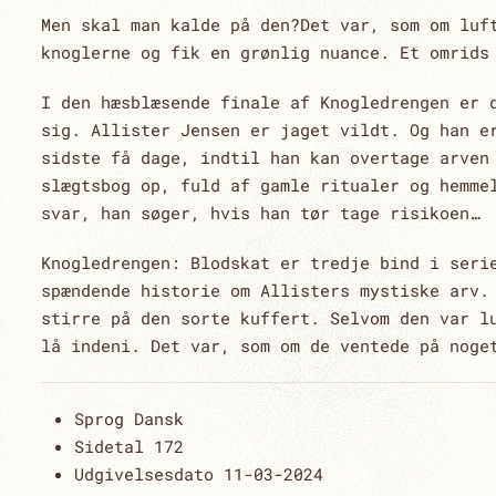
Men skal man kalde på den?Det var, som om luf
knoglerne og fik en grønlig nuance. Et omrids
I den hæsblæsende finale af Knogledrengen er 
sig. Allister Jensen er jaget vildt. Og han e
sidste få dage, indtil han kan overtage arven
slægtsbog op, fuld af gamle ritualer og hemme
svar, han søger, hvis han tør tage risikoen…
Knogledrengen: Blodskat er tredje bind i seri
spændende historie om Allisters mystiske arv.
stirre på den sorte kuffert. Selvom den var l
lå indeni. Det var, som om de ventede på noge
Sprog
Dansk
Sidetal
172
Udgivelsesdato
11-03-2024