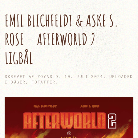
EMIL BLICHFELDT & ASKE S.
ROSE – AFTERWORLD 2 –
LIGBÅL
SKREVET AF
ZOYAS
D.
10. JULI 2024
. UPLOADED
I
BØGER
,
FOFATTER
.