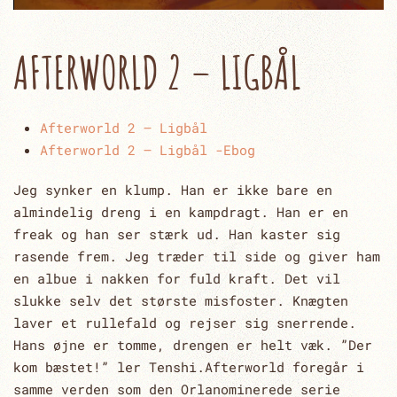
AFTERWORLD 2 – LIGBÅL
Afterworld 2 – Ligbål
Afterworld 2 – Ligbål -Ebog
Jeg synker en klump. Han er ikke bare en
almindelig dreng i en kampdragt. Han er en
freak og han ser stærk ud. Han kaster sig
rasende frem. Jeg træder til side og giver ham
en albue i nakken for fuld kraft. Det vil
slukke selv det største misfoster. Knægten
laver et rullefald og rejser sig snerrende.
Hans øjne er tomme, drengen er helt væk. ”Der
kom bæstet!” ler Tenshi.Afterworld foregår i
samme verden som den Orlanominerede serie