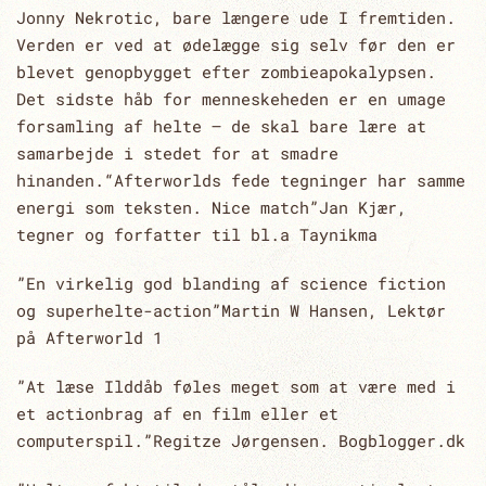
Jonny Nekrotic, bare længere ude I fremtiden.
Verden er ved at ødelægge sig selv før den er
blevet genopbygget efter zombieapokalypsen.
Det sidste håb for menneskeheden er en umage
forsamling af helte – de skal bare lære at
samarbejde i stedet for at smadre
hinanden.“Afterworlds fede tegninger har samme
energi som teksten. Nice match”Jan Kjær,
tegner og forfatter til bl.a Taynikma
”En virkelig god blanding af science fiction
og superhelte-action”Martin W Hansen, Lektør
på Afterworld 1
”At læse Ilddåb føles meget som at være med i
et actionbrag af en film eller et
computerspil.”Regitze Jørgensen. Bogblogger.dk