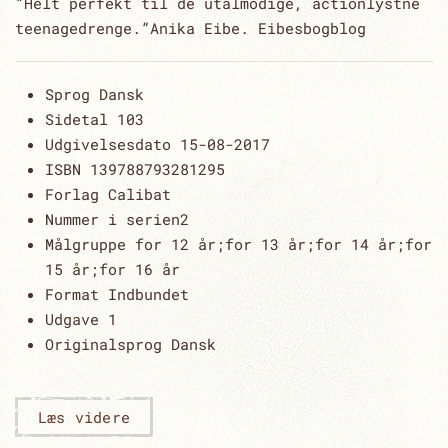
”Helt perfekt til de utålmodige, actionlystne
teenagedrenge.”Anika Eibe. Eibesbogblog
Sprog
Dansk
Sidetal
103
Udgivelsesdato
15-08-2017
ISBN 13
9788793281295
Forlag
Calibat
Nummer i serien
2
Målgruppe
for 12 år;for 13 år;for 14 år;for
15 år;for 16 år
Format
Indbundet
Udgave
1
Originalsprog Dansk
Læs videre