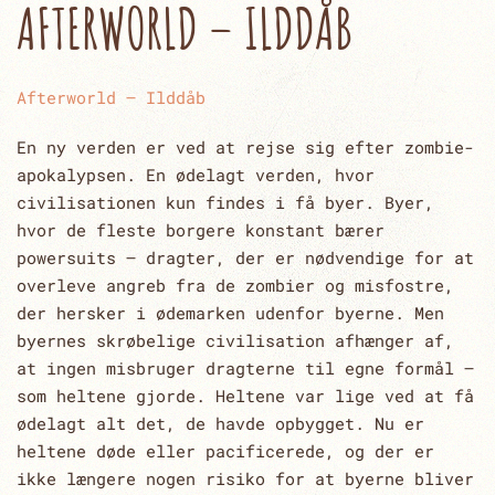
AFTERWORLD – ILDDÅB
Afterworld – Ilddåb
En ny verden er ved at rejse sig efter zombie-
apokalypsen. En ødelagt verden, hvor
civilisationen kun findes i få byer. Byer,
hvor de fleste borgere konstant bærer
powersuits – dragter, der er nødvendige for at
overleve angreb fra de zombier og misfostre,
der hersker i ødemarken udenfor byerne. Men
byernes skrøbelige civilisation afhænger af,
at ingen misbruger dragterne til egne formål –
som heltene gjorde. Heltene var lige ved at få
ødelagt alt det, de havde opbygget. Nu er
heltene døde eller pacificerede, og der er
ikke længere nogen risiko for at byerne bliver