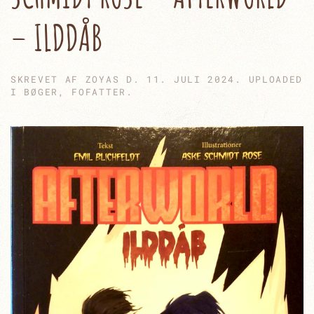
– ILDDÅB
SKREVET AF
ZOYAS
D.
11. JULI 2024
. UPLOADED
I
BØGER
,
FOFATTER
.