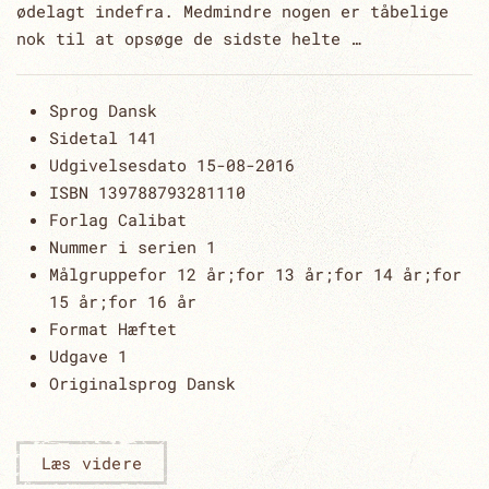
ødelagt indefra. Medmindre nogen er tåbelige
nok til at opsøge de sidste helte …
Sprog
Dansk
Sidetal
141
Udgivelsesdato
15-08-2016
ISBN 13
9788793281110
Forlag
Calibat
Nummer i serien
1
Målgruppe
for 12 år;for 13 år;for 14 år;for
15 år;for 16 år
Format
Hæftet
Udgave
1
Originalsprog Dansk
Læs videre